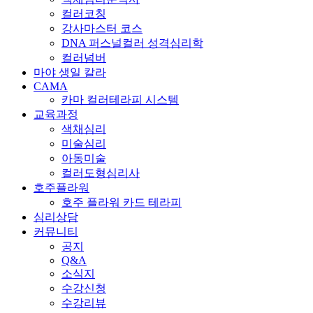
컬러코칭
강사마스터 코스
DNA 퍼스널컬러 성격심리학
컬러넘버
마야 생일 칼라
CAMA
카마 컬러테라피 시스템
교육과정
색채심리
미술심리
아동미술
컬러도형심리사
호주플라워
호주 플라워 카드 테라피
심리상담
커뮤니티
공지
Q&A
소식지
수강신청
수강리뷰