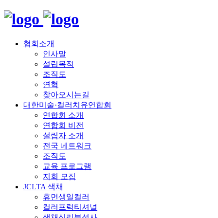
협회소개
인사말
설립목적
조직도
연혁
찾아오시는길
대한미술·컬러치유연합회
연합회 소개
연합회 비전
설립자 소개
전국 네트워크
조직도
교육 프로그램
지회 모집
JCLTA 색채
휴먼생일컬러
컬러프럭티셔널
색채심리분석사