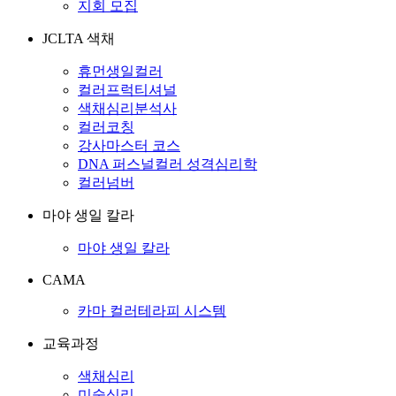
지회 모집
JCLTA 색채
휴먼생일컬러
컬러프럭티셔널
색채심리분석사
컬러코칭
강사마스터 코스
DNA 퍼스널컬러 성격심리학
컬러넘버
마야 생일 칼라
마야 생일 칼라
CAMA
카마 컬러테라피 시스템
교육과정
색채심리
미술심리